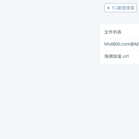
✈️ TG极搜搜索
文件列表
hhd800.com@MI
海獺加速.url