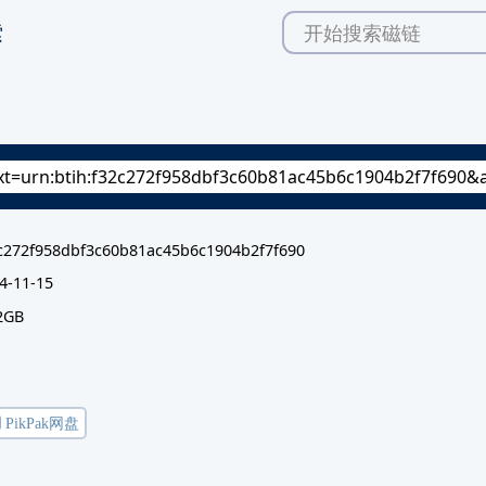
索
c272f958dbf3c60b81ac45b6c1904b2f7f690
4-11-15
2GB
️ PikPak网盘