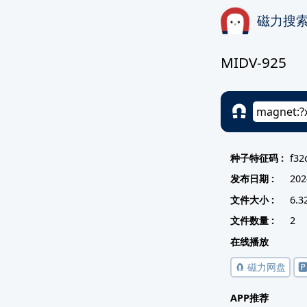
磁力搜
MIDV-925
种子特征码 :
f32
发布日期 :
202
文件大小 :
6.3
文件数量 :
2
在线播放
🧲 磁力网盘

APP推荐