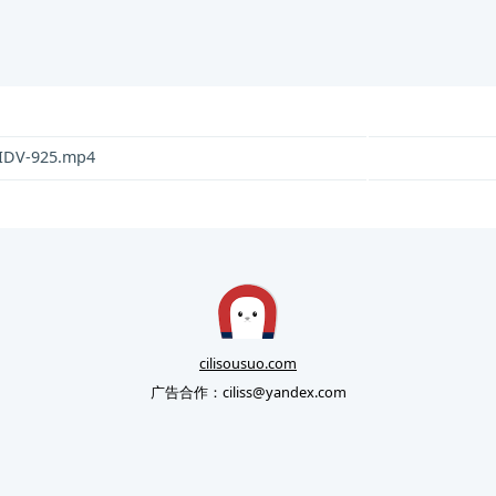
DV-925.mp4
cilisousuo.com
广告合作：
ciliss@yandex.com