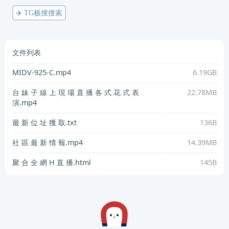
✈️ TG极搜搜索
文件列表
MIDV-925-C.mp4
6.19GB
台 妹 子 線 上 現 場 直 播 各 式 花 式 表
22.78MB
演.mp4
最 新 位 址 獲 取.txt
136B
社 區 最 新 情 報.mp4
14.39MB
聚 合 全 網 H 直 播.html
145B