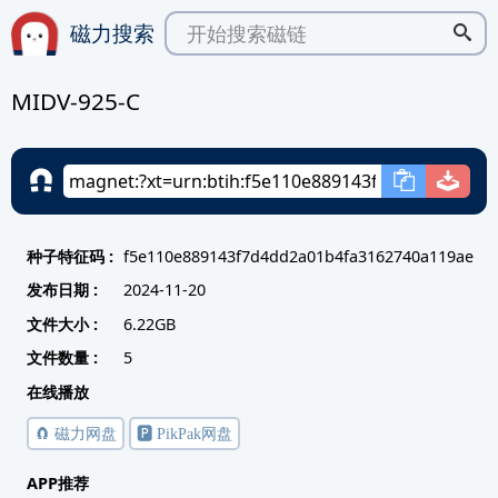
磁力搜索
MIDV-925-C
种子特征码 :
f5e110e889143f7d4dd2a01b4fa3162740a119ae
发布日期 :
2024-11-20
文件大小 :
6.22GB
文件数量 :
5
在线播放
🧲 磁力网盘
🅿️ PikPak网盘
APP推荐