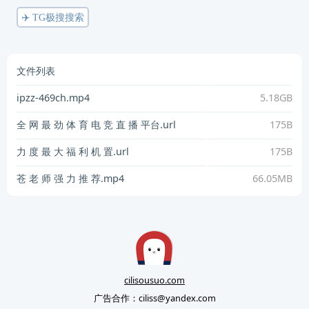
✈️ TG极搜搜索
文件列表
ipzz-469ch.mp4
5.18GB
全 网 最 劲 体 育 电 竞 直 播 平台.url
175B
力 度 最 大 福 利 机 置.url
175B
苍 老 师 强 力 推 荐.mp4
66.05MB
cilisousuo.com
广告合作：
ciliss@yandex.com